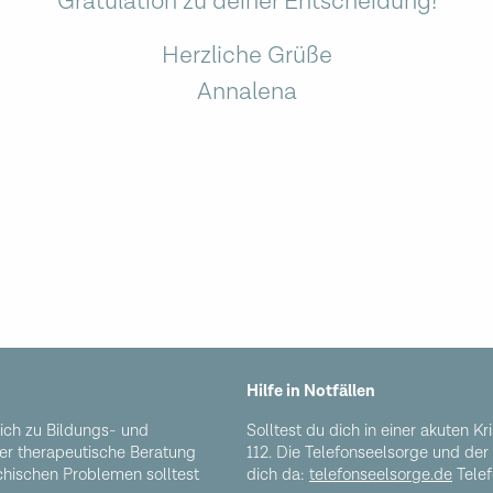
Gratulation zu deiner Entscheidung!
Herzliche Grüße
Annalena
Hilfe in Notfällen
lich zu Bildungs- und
Solltest du dich in einer akuten K
er therapeutische Beratung
112. Die Telefonseelsorge und der 
ychischen Problemen solltest
dich da:
telefonseelsorge.de
Telef