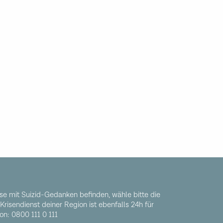
rise mit Suizid-Gedanken befinden, wähle bitte die
Krisendienst deiner Region ist ebenfalls 24h für
on: 0800 111 0 111