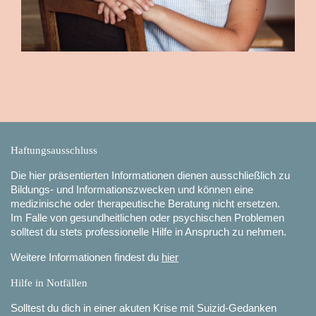
Haftungsausschluss
Die hier präsentierten Informationen dienen ausschließlich zu
Bildungs- und Informationszwecken und können eine
medizinische oder therapeutische Beratung nicht ersetzen.
Im Falle von gesundheitlichen oder psychischen Problemen
solltest du stets professionelle Hilfe in Anspruch zu nehmen.
Weitere Informationen findest du
hier
Hilfe in Notfällen
Solltest du dich in einer akuten Krise mit Suizid-Gedanken